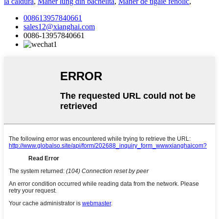
la căldură
,
Mâner lung din bachelită
,
Mâner de tigaie fenolic
,
008613957840661
sales12@xianghai.com
0086-13957840661