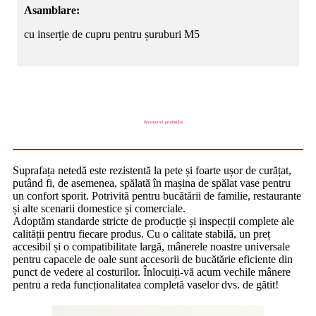
Asamblare:
cu inserție de cupru pentru șuruburi M5
Parametrul produsului
Suprafața netedă este rezistentă la pete și foarte ușor de curățat,
putând fi, de asemenea, spălată în mașina de spălat vase pentru
un confort sporit. Potrivită pentru bucătării de familie, restaurante
și alte scenarii domestice și comerciale.
Adoptăm standarde stricte de producție și inspecții complete ale
calității pentru fiecare produs. Cu o calitate stabilă, un preț
accesibil și o compatibilitate largă, mânerele noastre universale
pentru capacele de oale sunt accesorii de bucătărie eficiente din
punct de vedere al costurilor. Înlocuiți-vă acum vechile mânere
pentru a reda funcționalitatea completă vaselor dvs. de gătit!