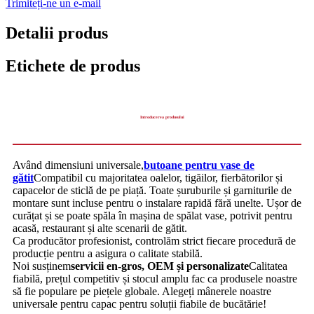
Trimiteți-ne un e-mail
Detalii produs
Etichete de produs
Introducerea produsului
Având dimensiuni universale,
butoane pentru vase de
gătit
Compatibil cu majoritatea oalelor, tigăilor, fierbătorilor și
capacelor de sticlă de pe piață. Toate șuruburile și garniturile de
montare sunt incluse pentru o instalare rapidă fără unelte. Ușor de
curățat și se poate spăla în mașina de spălat vase, potrivit pentru
acasă, restaurant și alte scenarii de gătit.
Ca producător profesionist, controlăm strict fiecare procedură de
producție pentru a asigura o calitate stabilă.
Noi susținem
servicii en-gros, OEM și personalizate
Calitatea
fiabilă, prețul competitiv și stocul amplu fac ca produsele noastre
să fie populare pe piețele globale. Alegeți mânerele noastre
universale pentru capac pentru soluții fiabile de bucătărie!