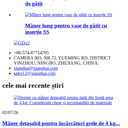
de gătit
Mâner lung pentru vase de gătit cu
inserție SS
+86-574-87714795
CAMERA 903, NR.72, YUEMING RD, DISTRICT
YINZHOU, NINGBO, ZHEJIANG, CHINA.
xianghai@xianghai.com
sales12@xianghai.com
cele mai recente știri
02/07/26
Mâner detașabil pentru încărcături grele de 4 kg...