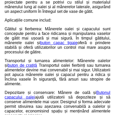
proiectate pentru a se potrivi cu stilul și materialul
mânerului lung al oalei și al mânerelor laterale, asigurând
un aspect uniform în întregul set de vase de gătit.
Aplicațiile comune includ:
Gătitul și fierberea: Mânerele oalei și capacului sunt
concepute pentru a face ridicarea și manipularea vaselor
de gătit mai ușoară și mai sigură. În timpul gătitului,
mânerele oalei și
buton capac tigaie
oferă o prindere
stabilă și oferă utilizatorilor un control mai mare asupra
procesului de gătire.
Transportul și turnarea alimentelor: Mânerele oalelor
și
buton de cratiță
Transportul oalei fierbinți sau turnarea
alimentelor devine mai convenabil și mai sigur. Utilizatorii
pot apuca mânerele oalei și capacul pentru a ridica și
înclina vasele în siguranță, fără arsuri sau stropire de
alimente.
Depozitare și conservare: Mânere de oală și
Butonul
capacului oalei
ajută utilizatorii să depoziteze și să
conserve alimentele mai ușor. Designul și forma adecvate
permit stivuirea sau așezarea convenabilă a oalelor și
capacelor, economisind spațiu și menținând alimentele