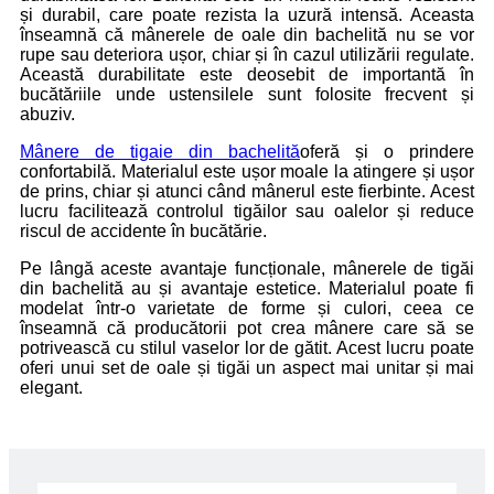
și durabil, care poate rezista la uzură intensă. Aceasta
înseamnă că mânerele de oale din bachelită nu se vor
rupe sau deteriora ușor, chiar și în cazul utilizării regulate.
Această durabilitate este deosebit de importantă în
bucătăriile unde ustensilele sunt folosite frecvent și
abuziv.
Mânere de tigaie din bachelită
oferă și o prindere
confortabilă. Materialul este ușor moale la atingere și ușor
de prins, chiar și atunci când mânerul este fierbinte. Acest
lucru facilitează controlul tigăilor sau oalelor și reduce
riscul de accidente în bucătărie.
Pe lângă aceste avantaje funcționale, mânerele de tigăi
din bachelită au și avantaje estetice. Materialul poate fi
modelat într-o varietate de forme și culori, ceea ce
înseamnă că producătorii pot crea mânere care să se
potrivească cu stilul vaselor lor de gătit. Acest lucru poate
oferi unui set de oale și tigăi un aspect mai unitar și mai
elegant.