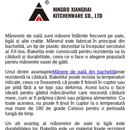
Mânerele de oală sunt mânere întâlnite frecvent pe oale,
tigăi și alte cratițe. Mânerul este fabricat în principal din
bachelită, un tip de plastic dezvoltat la începutul secolului
al XX-lea. Bakelita este cunoscută pentru rezistența sa la
căldură și durabilitate, ceea ce o face o alegere populară
pentru mânerele vasei de gătit.
Unul dintre avantajele
Mânere de oală din bachelită
este
rezistentă la căldură. Bakelitul poate rezista la temperaturi
ridicate, ceea ce înseamnă că poate fi folosit în cuptor sau
pe plită fără a se topi sau deforma. Acest lucru o face
ideală pentru gătitul mâncărurilor care necesită căldură
mare, cum ar fi prăjirea cărnii sau prăjirea alimentelor. Cu
toate acestea, nu poate fi ținut în cuptor la o temperatură
mai mare de 180 de grade Celsius pentru o perioadă
lungă de timp.
Un alt avantaj al mânerelor de oale și tigăi este
durabilitatea lor. Bakelita este un material foarte rezistent