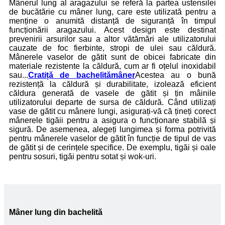
Mânerul lung al aragazului se referă la partea ustensilei
de bucătărie cu mâner lung, care este utilizată pentru a
menține o anumită distanță de siguranță în timpul
funcționării aragazului. Acest design este destinat
prevenirii arsurilor sau a altor vătămări ale utilizatorului
cauzate de foc fierbinte, stropi de ulei sau căldură.
Mânerele vaselor de gătit sunt de obicei fabricate din
materiale rezistente la căldură, cum ar fi oțelul inoxidabil
sau...
Cratiță de bachelită
mâner
Acestea au o bună
rezistență la căldură și durabilitate, izolează eficient
căldura generată de vasele de gătit și țin mâinile
utilizatorului departe de sursa de căldură. Când utilizați
vase de gătit cu mânere lungi, asigurați-vă că țineți corect
mânerele tigăii pentru a asigura o funcționare stabilă și
sigură. De asemenea, alegeți lungimea și forma potrivită
pentru mânerele vaselor de gătit în funcție de tipul de vas
de gătit și de cerințele specifice. De exemplu, tigăi și oale
pentru sosuri, tigăi pentru sotat și wok-uri.
Mâner lung din bachelită