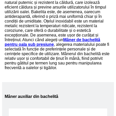
natural puternic și rezistent la căldură, care izolează
eficient căldura și previne arsurile utilizatorului în timpul
utilizării oalei. Bakelita este, de asemenea, oarecum
antiderapantă, oferind o priză mai uniformă chiar și în
condiții de umiditate. Oțelul inoxidabil este un material
metalic rezistent la temperaturi ridicate, rezistent la
coroziune, care oferă o durabilitate și o estetică
excepționale. De asemenea, este ușor de curățat și
întreținut. Atunci când alegeți un
Mâner de bachelită
pentru oala sub presiune
, alegerea materialului poate fi
selectată în funcție de preferințele personale și de
cerințele specifice de utilizare. Mânerul din bachelită este
relativ ușor și confortabil de ținut în mână, fiind potrivit
pentru gătitul pe termen lung sau pentru manipularea
frecventă a oalelor și tigăilor.
Mâner auxiliar din bachelită