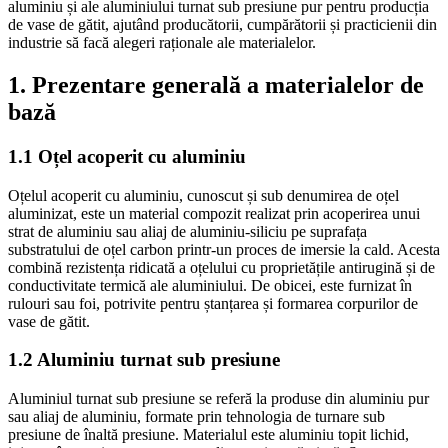
aluminiu și ale aluminiului turnat sub presiune pur pentru producția
de vase de gătit, ajutând producătorii, cumpărătorii și practicienii din
industrie să facă alegeri raționale ale materialelor.
1. Prezentare generală a materialelor de
bază
1.1 Oțel acoperit cu aluminiu
Oțelul acoperit cu aluminiu, cunoscut și sub denumirea de oțel
aluminizat, este un material compozit realizat prin acoperirea unui
strat de aluminiu sau aliaj de aluminiu-siliciu pe suprafața
substratului de oțel carbon printr-un proces de imersie la cald. Acesta
combină rezistența ridicată a oțelului cu proprietățile antirugină și de
conductivitate termică ale aluminiului. De obicei, este furnizat în
rulouri sau foi, potrivite pentru ștanțarea și formarea corpurilor de
vase de gătit.
1.2 Aluminiu turnat sub presiune
Aluminiul turnat sub presiune se referă la produse din aluminiu pur
sau aliaj de aluminiu, formate prin tehnologia de turnare sub
presiune de înaltă presiune. Materialul este aluminiu topit lichid,