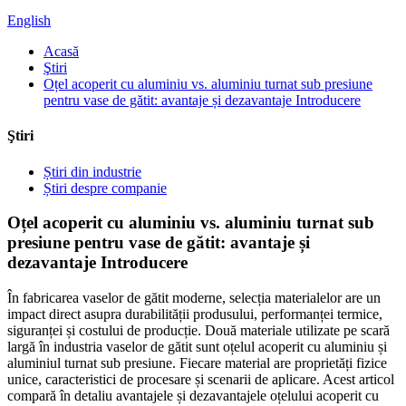
English
Acasă
Ştiri
Oțel acoperit cu aluminiu vs. aluminiu turnat sub presiune
pentru vase de gătit: avantaje și dezavantaje Introducere
Ştiri
Știri din industrie
Știri despre companie
Oțel acoperit cu aluminiu vs. aluminiu turnat sub
presiune pentru vase de gătit: avantaje și
dezavantaje Introducere
În fabricarea vaselor de gătit moderne, selecția materialelor are un
impact direct asupra durabilității produsului, performanței termice,
siguranței și costului de producție. Două materiale utilizate pe scară
largă în industria vaselor de gătit sunt oțelul acoperit cu aluminiu și
aluminiul turnat sub presiune. Fiecare material are proprietăți fizice
unice, caracteristici de procesare și scenarii de aplicare. Acest articol
compară în detaliu avantajele și dezavantajele oțelului acoperit cu