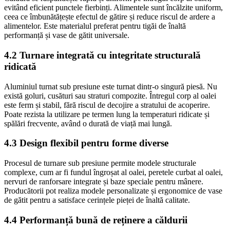
evitând eficient punctele fierbinți. Alimentele sunt încălzite uniform,
ceea ce îmbunătățește efectul de gătire și reduce riscul de ardere a
alimentelor. Este materialul preferat pentru tigăi de înaltă
performanță și vase de gătit universale.
4.2 Turnare integrată cu integritate structurală
ridicată
Aluminiul turnat sub presiune este turnat dintr-o singură piesă. Nu
există goluri, cusături sau straturi compozite. Întregul corp al oalei
este ferm și stabil, fără riscul de decojire a stratului de acoperire.
Poate rezista la utilizare pe termen lung la temperaturi ridicate și
spălări frecvente, având o durată de viață mai lungă.
4.3 Design flexibil pentru forme diverse
Procesul de turnare sub presiune permite modele structurale
complexe, cum ar fi fundul îngroșat al oalei, peretele curbat al oalei,
nervuri de ranforsare integrate și baze speciale pentru mânere.
Producătorii pot realiza modele personalizate și ergonomice de vase
de gătit pentru a satisface cerințele pieței de înaltă calitate.
4.4 Performanță bună de reținere a căldurii