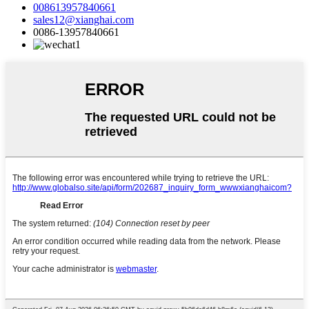
008613957840661
sales12@xianghai.com
0086-13957840661