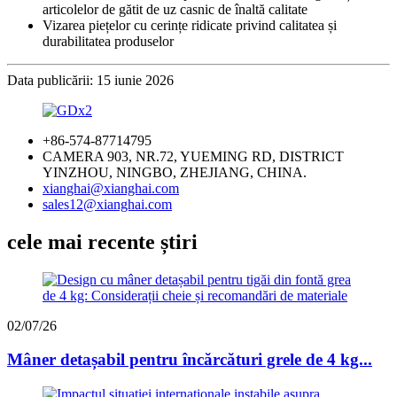
articolelor de gătit de uz casnic de înaltă calitate
Vizarea piețelor cu cerințe ridicate privind calitatea și
durabilitatea produselor
Data publicării: 15 iunie 2026
+86-574-87714795
CAMERA 903, NR.72, YUEMING RD, DISTRICT
YINZHOU, NINGBO, ZHEJIANG, CHINA.
xianghai@xianghai.com
sales12@xianghai.com
cele mai recente știri
02/07/26
Mâner detașabil pentru încărcături grele de 4 kg...