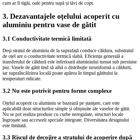
cum ar fi tigăi, oale pentru supă și tăvi de copt.
3. Dezavantajele oțelului acoperit cu
aluminiu pentru vase de gătit
3.1 Conductivitate termică limitată
Deși stratul de aluminiu de la suprafață conduce căldura, substratul
de oțel are o conductivitate termică slabă. Eficiența generală a
transferului de căldură este inferioară aluminiului turnat sub presiune
pur. Vasele de gătit tind să aibă o distribuție neuniformă a căldurii,
iar supraîncălzirea locală poate apărea în timpul gătitului la
temperaturi ridicate.
3.2 Nu este potrivit pentru forme complexe
Oțelul acoperit cu aluminiu se bazează pe ștanțare, care este
aplicabilă doar structurilor simple și obișnuite ale vaselor de gătit.
Nu se pot realiza produse cu curbe neregulate, structuri locale
îngroșate sau accesorii speciale integrate. Diversitatea designului
este limitată.
3.3 Riscul de decojire a stratului de acoperire după