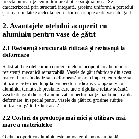
injectat în matrițe pentru turnare dintr-o singură piesă. Se
caracterizează prin structură integrată, grosime uniformă a peretelui
și o matribilitate excelentă pentru forme complexe de vase de gătit.
2. Avantajele oțelului acoperit cu
aluminiu pentru vase de gătit
2.1 Rezistență structurală ridicată și rezistență la
deformare
Substratul de oțel carbon conferă oțelului acoperit cu aluminiu o
rezistență mecanică remarcabilă. Vasele de gătit fabricate din acest
material nu se îndoaie sau deformează ușor la impact, extrudare sau
utilizare pe termen lung la temperaturi ridicate. Comparativ cu
aluminiul turnat sub presiune, care are o rigiditate relativ scăzută,
vasele de gătit din oțel aluminizat au performanțe mai bune la anti-
deformare, în special pentru vasele de gătit cu grosime subțire
utilizate în gătitul zilnic acasă.
2.2 Costuri de producție mai mici și utilizare mai
mare a materialelor
Oțelul acoperit cu aluminiu este un material laminat în tablă,