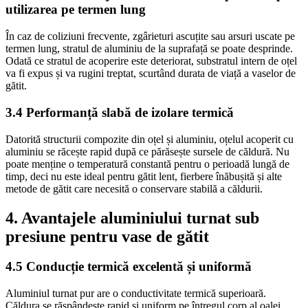
utilizarea pe termen lung
În caz de coliziuni frecvente, zgârieturi ascuțite sau arsuri uscate pe
termen lung, stratul de aluminiu de la suprafață se poate desprinde.
Odată ce stratul de acoperire este deteriorat, substratul intern de oțel
va fi expus și va rugini treptat, scurtând durata de viață a vaselor de
gătit.
3.4 Performanță slabă de izolare termică
Datorită structurii compozite din oțel și aluminiu, oțelul acoperit cu
aluminiu se răcește rapid după ce părăsește sursele de căldură. Nu
poate menține o temperatură constantă pentru o perioadă lungă de
timp, deci nu este ideal pentru gătit lent, fierbere înăbușită și alte
metode de gătit care necesită o conservare stabilă a căldurii.
4. Avantajele aluminiului turnat sub
presiune pentru vase de gătit
4.5 Conducție termică excelentă și uniformă
Aluminiul turnat pur are o conductivitate termică superioară.
Căldura se răspândește rapid și uniform pe întregul corp al oalei,