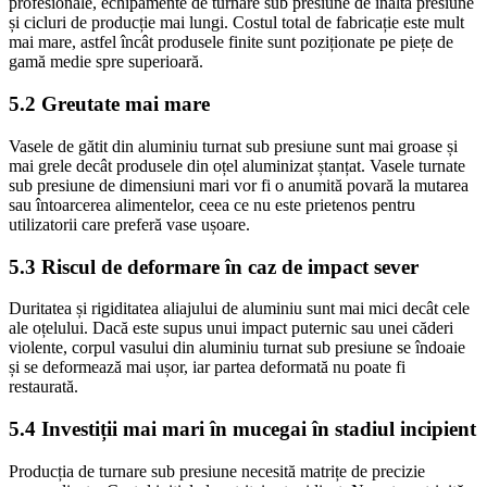
profesionale, echipamente de turnare sub presiune de înaltă presiune
și cicluri de producție mai lungi. Costul total de fabricație este mult
mai mare, astfel încât produsele finite sunt poziționate pe piețe de
gamă medie spre superioară.
5.2 Greutate mai mare
Vasele de gătit din aluminiu turnat sub presiune sunt mai groase și
mai grele decât produsele din oțel aluminizat ștanțat. Vasele turnate
sub presiune de dimensiuni mari vor fi o anumită povară la mutarea
sau întoarcerea alimentelor, ceea ce nu este prietenos pentru
utilizatorii care preferă vase ușoare.
5.3 Riscul de deformare în caz de impact sever
Duritatea și rigiditatea aliajului de aluminiu sunt mai mici decât cele
ale oțelului. Dacă este supus unui impact puternic sau unei căderi
violente, corpul vasului din aluminiu turnat sub presiune se îndoaie
și se deformează mai ușor, iar partea deformată nu poate fi
restaurată.
5.4 Investiții mai mari în mucegai în stadiul incipient
Producția de turnare sub presiune necesită matrițe de precizie