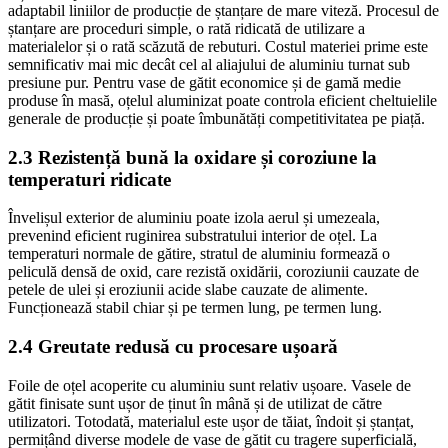
adaptabil liniilor de producție de ștanțare de mare viteză. Procesul de
ștanțare are proceduri simple, o rată ridicată de utilizare a
materialelor și o rată scăzută de rebuturi. Costul materiei prime este
semnificativ mai mic decât cel al aliajului de aluminiu turnat sub
presiune pur. Pentru vase de gătit economice și de gamă medie
produse în masă, oțelul aluminizat poate controla eficient cheltuielile
generale de producție și poate îmbunătăți competitivitatea pe piață.
2.3 Rezistență bună la oxidare și coroziune la
temperaturi ridicate
Învelișul exterior de aluminiu poate izola aerul și umezeala,
prevenind eficient ruginirea substratului interior de oțel. La
temperaturi normale de gătire, stratul de aluminiu formează o
peliculă densă de oxid, care rezistă oxidării, coroziunii cauzate de
petele de ulei și eroziunii acide slabe cauzate de alimente.
Funcționează stabil chiar și pe termen lung, pe termen lung.
2.4 Greutate redusă cu procesare ușoară
Foile de oțel acoperite cu aluminiu sunt relativ ușoare. Vasele de
gătit finisate sunt ușor de ținut în mână și de utilizat de către
utilizatori. Totodată, materialul este ușor de tăiat, îndoit și ștanțat,
permițând diverse modele de vase de gătit cu tragere superficială,