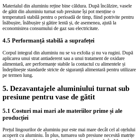
Materialul din aluminiu reține bine căldura. După încălzire, vasele
de gătit din aluminiu turnat sub presiune își pot menține o
temperatură stabilă pentru o perioadă de timp, fiind potrivite pentru
înăbușire, înăbușire și gătire lentă și, de asemenea, ajută la
economisirea consumului de gaz sau electricitate.
4.5 Performanță stabilă a suprafeței
Corpul integral din aluminiu nu se va exfolia și nu va rugini. După
aplicarea unui strat antiaderent sau a unui tratament de oxidare
alimentară, are performanțe stabile la contactul cu alimentele și
îndeplinește standarde stricte de siguranță alimentară pentru utilizare
pe termen lung.
5. Dezavantajele aluminiului turnat sub
presiune pentru vase de gătit
5.1 Costuri mai mari ale materiilor prime și ale
producției
Prețul lingourilor de aluminiu pur este mai mare decât cel al oțelului
acoperit cu aluminiu. În plus, turnarea sub presiune necesită matrițe