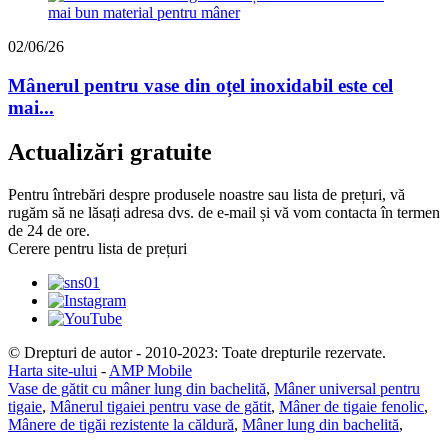
02/06/26
Mânerul pentru vase din oțel inoxidabil este cel
mai...
Actualizări gratuite
Pentru întrebări despre produsele noastre sau lista de prețuri, vă
rugăm să ne lăsați adresa dvs. de e-mail și vă vom contacta în termen
de 24 de ore.
Cerere pentru lista de prețuri
© Drepturi de autor - 2010-2023: Toate drepturile rezervate.
Harta site-ului
-
AMP Mobile
Vase de gătit cu mâner lung din bachelită
,
Mâner universal pentru
tigaie
,
Mânerul tigaiei pentru vase de gătit
,
Mâner de tigaie fenolic
,
Mânere de tigăi rezistente la căldură
,
Mâner lung din bachelită
,