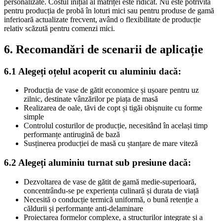
personalizate. Costul inițial al matriței este ridicat. Nu este potrivită
pentru producția de probă în loturi mici sau pentru produse de gamă
inferioară actualizate frecvent, având o flexibilitate de producție
relativ scăzută pentru comenzi mici.
6. Recomandări de scenarii de aplicație
6.1 Alegeți oțelul acoperit cu aluminiu dacă:
Producția de vase de gătit economice și ușoare pentru uz
zilnic, destinate vânzărilor pe piața de masă
Realizarea de oale, tăvi de copt și tigăi obișnuite cu forme
simple
Controlul costurilor de producție, necesitând în același timp
performanțe antirugină de bază
Susținerea producției de masă cu ștanțare de mare viteză
6.2 Alegeți aluminiu turnat sub presiune dacă:
Dezvoltarea de vase de gătit de gamă medie-superioară,
concentrându-se pe experiența culinară și durata de viață
Necesită o conducție termică uniformă, o bună retenție a
căldurii și performanțe anti-delaminare
Proiectarea formelor complexe, a structurilor integrate și a