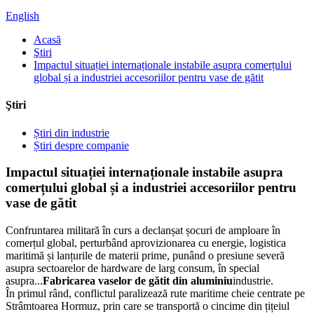
English
Acasă
Ştiri
Impactul situației internaționale instabile asupra comerțului
global și a industriei accesoriilor pentru vase de gătit
Ştiri
Știri din industrie
Știri despre companie
Impactul situației internaționale instabile asupra
comerțului global și a industriei accesoriilor pentru
vase de gătit
Confruntarea militară în curs a declanșat șocuri de amploare în
comerțul global, perturbând aprovizionarea cu energie, logistica
maritimă și lanțurile de materii prime, punând o presiune severă
asupra sectoarelor de hardware de larg consum, în special
asupra...
Fabricarea vaselor de gătit din aluminiu
industrie.
În primul rând, conflictul paralizează rute maritime cheie centrate pe
Strâmtoarea Hormuz, prin care se transportă o cincime din țițeiul