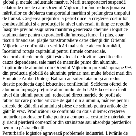
global și metale industriale masive. Marii transportatori suspendă
călătoriile directe către Orientul Mijlociu, forțând redirecționarea
mărfurilor cu dublarea transportului maritim și prelungirea timpului
de tranzit. Creșterea prețurilor la petrol duce la creșterea costurilor
combustibilului și a producției la nivel universal, în timp ce regulile
înăsprite privind asigurarea maritimă generează cheltuieli logistice
suplimentare pentru exportatorii din întreaga lume. În plus, apar
riscuri financiare: plățile transfrontaliere către clienții din Orientul
Mijlociu se confruntă cu verificări mai stricte ale conformității,
încetinind rotația capitalului pentru firmele comerciale.
Sectorul articolelor de gătit este afectat de lovituri specifice din
cauza dependenței sale mari de materiile prime din aluminiu.
Topitoriile de aluminiu din Orientul Mijlociu reprezintă aproape 9%
din producția globală de aluminiu primar; mai multe fabrici mari din
Emiratele Arabe Unite și Bahrain au suferit atacuri și au redus
drastic producția după izbucnirea conflictului. Scăderea ofertei de
aluminiu împinge prețurile aluminiului de la LME la cel mai înalt
nivel din ultimii patru ani, reducând direct marjele de profit ale
fabricilor care produc articole de gătit din aluminiu, mânere pentru
articole de gătit din aluminiu și piese de schimb pentru articole de
gătit în vrac. Producătorii se confruntă cu două dileme: creșterea
prețurilor produselor finite pentru a compensa costurile materialelor
și riscul pierderii comenzilor din străinătate sau absorbția pierderilor
pentru a păstra clienții.
Perturbările logistice agravează problemele industriei. Livrările de