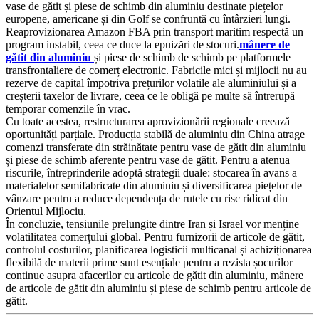
vase de gătit și piese de schimb din aluminiu destinate piețelor
europene, americane și din Golf se confruntă cu întârzieri lungi.
Reaprovizionarea Amazon FBA prin transport maritim respectă un
program instabil, ceea ce duce la epuizări de stocuri.
mânere de
gătit din aluminiu
și piese de schimb de schimb pe platformele
transfrontaliere de comerț electronic. Fabricile mici și mijlocii nu au
rezerve de capital împotriva prețurilor volatile ale aluminiului și a
creșterii taxelor de livrare, ceea ce le obligă pe multe să întrerupă
temporar comenzile în vrac.
Cu toate acestea, restructurarea aprovizionării regionale creează
oportunități parțiale. Producția stabilă de aluminiu din China atrage
comenzi transferate din străinătate pentru vase de gătit din aluminiu
și piese de schimb aferente pentru vase de gătit. Pentru a atenua
riscurile, întreprinderile adoptă strategii duale: stocarea în avans a
materialelor semifabricate din aluminiu și diversificarea piețelor de
vânzare pentru a reduce dependența de rutele cu risc ridicat din
Orientul Mijlociu.
În concluzie, tensiunile prelungite dintre Iran și Israel vor menține
volatilitatea comerțului global. Pentru furnizorii de articole de gătit,
controlul costurilor, planificarea logisticii multicanal și achiziționarea
flexibilă de materii prime sunt esențiale pentru a rezista șocurilor
continue asupra afacerilor cu articole de gătit din aluminiu, mânere
de articole de gătit din aluminiu și piese de schimb pentru articole de
gătit.