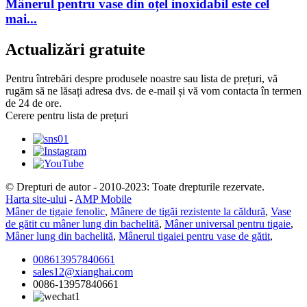
Mânerul pentru vase din oțel inoxidabil este cel
mai...
Actualizări gratuite
Pentru întrebări despre produsele noastre sau lista de prețuri, vă
rugăm să ne lăsați adresa dvs. de e-mail și vă vom contacta în termen
de 24 de ore.
Cerere pentru lista de prețuri
© Drepturi de autor - 2010-2023: Toate drepturile rezervate.
Harta site-ului
-
AMP Mobile
Mâner de tigaie fenolic
,
Mânere de tigăi rezistente la căldură
,
Vase
de gătit cu mâner lung din bachelită
,
Mâner universal pentru tigaie
,
Mâner lung din bachelită
,
Mânerul tigaiei pentru vase de gătit
,
008613957840661
sales12@xianghai.com
0086-13957840661