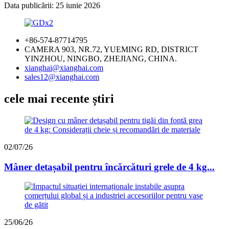
Data publicării: 25 iunie 2026
+86-574-87714795
CAMERA 903, NR.72, YUEMING RD, DISTRICT
YINZHOU, NINGBO, ZHEJIANG, CHINA.
xianghai@xianghai.com
sales12@xianghai.com
cele mai recente știri
02/07/26
Mâner detașabil pentru încărcături grele de 4 kg...
25/06/26