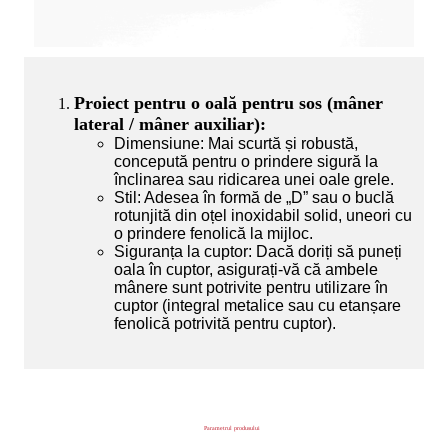
Proiect pentru o oală pentru sos (mâner
lateral / mâner auxiliar):
Dimensiune: Mai scurtă și robustă,
concepută pentru o prindere sigură la
înclinarea sau ridicarea unei oale grele.
Stil: Adesea în formă de „D” sau o buclă
rotunjită din oțel inoxidabil solid, uneori cu
o prindere fenolică la mijloc.
Siguranța la cuptor: Dacă doriți să puneți
oala în cuptor, asigurați-vă că ambele
mânere sunt potrivite pentru utilizare în
cuptor (integral metalice sau cu etanșare
fenolică potrivită pentru cuptor).
Parametrul produsului