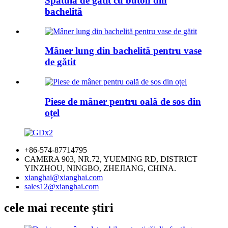
Spatulă de gătit cu buton din
bachelită
Mâner lung din bachelită pentru vase
de gătit
Piese de mâner pentru oală de sos din
oțel
+86-574-87714795
CAMERA 903, NR.72, YUEMING RD, DISTRICT
YINZHOU, NINGBO, ZHEJIANG, CHINA.
xianghai@xianghai.com
sales12@xianghai.com
cele mai recente știri