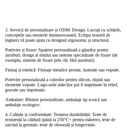
3. Servicii de personalizare și ODM: Design: Lucrați cu schițele,
conceptele sau mostrele dumneavoastră. Echipa noastră de
ingineri vă poate ajuta cu designul ergonomic și structural.
Potrivire și fixare: Spațiere personalizată a găurilor pentru
șuruburi, design al nitului sau sisteme specializate de fixare (de
exemplu, sisteme de fixare prin clic fără șuruburi).
Finisaj și estetică: Finisaje metalice periate, lustruite sau vopsite.
Potrivire personalizată a culorilor pentru silicon, rășină sau
elemente vopsite. Logo-urile mărcilor pot fi imprimate în relief,
gravate sau imprimate.
Ambalare: Blistere personalizate, ambalaje tip scoică sau
ambalaje ecologice.
4. Calitate și conformitate: Testarea durabilității: Teste de
rezistență la căldură (până la 250°C+ pentru mânere), teste de
sarcină la greutate, teste de oboseală și longevitate.