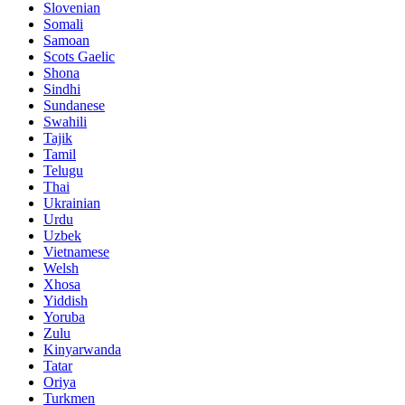
Slovenian
Somali
Samoan
Scots Gaelic
Shona
Sindhi
Sundanese
Swahili
Tajik
Tamil
Telugu
Thai
Ukrainian
Urdu
Uzbek
Vietnamese
Welsh
Xhosa
Yiddish
Yoruba
Zulu
Kinyarwanda
Tatar
Oriya
Turkmen