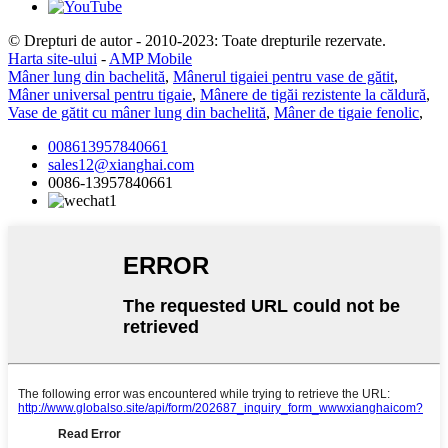
© Drepturi de autor - 2010-2023: Toate drepturile rezervate.
Harta site-ului
-
AMP Mobile
Mâner lung din bachelită
,
Mânerul tigaiei pentru vase de gătit
,
Mâner universal pentru tigaie
,
Mânere de tigăi rezistente la căldură
,
Vase de gătit cu mâner lung din bachelită
,
Mâner de tigaie fenolic
,
008613957840661
sales12@xianghai.com
0086-13957840661