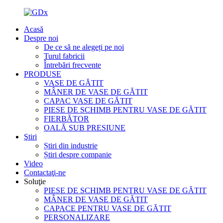
Acasă
Despre noi
De ce să ne alegeți pe noi
Turul fabricii
Întrebări frecvente
PRODUSE
VASE DE GĂTIT
MÂNER DE VASE DE GĂTIT
CAPAC VASE DE GĂTIT
PIESE DE SCHIMB PENTRU VASE DE GĂTIT
FIERBĂTOR
OALĂ SUB PRESIUNE
Ştiri
Știri din industrie
Știri despre companie
Video
Contactaţi-ne
Soluţie
PIESE DE SCHIMB PENTRU VASE DE GĂTIT
MÂNER DE VASE DE GĂTIT
CAPACE PENTRU VASE DE GĂTIT
PERSONALIZARE