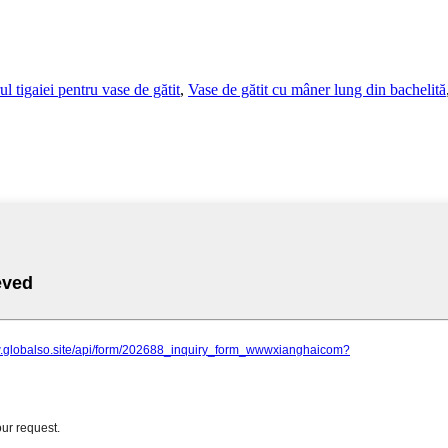
l tigaiei pentru vase de gătit
,
Vase de gătit cu mâner lung din bachelită