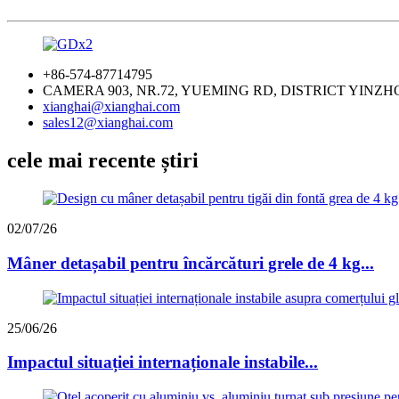
+86-574-87714795
CAMERA 903, NR.72, YUEMING RD, DISTRICT YINZH
xianghai@xianghai.com
sales12@xianghai.com
cele mai recente știri
02/07/26
Mâner detașabil pentru încărcături grele de 4 kg...
25/06/26
Impactul situației internaționale instabile...