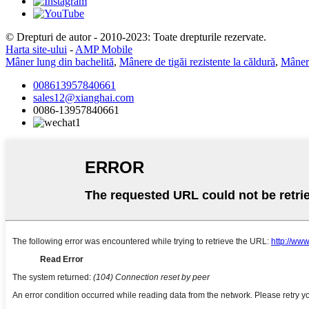
© Drepturi de autor - 2010-2023: Toate drepturile rezervate.
Harta site-ului
-
AMP Mobile
Mâner lung din bachelită
,
Mânere de tigăi rezistente la căldură
,
Mâneru
008613957840661
sales12@xianghai.com
0086-13957840661