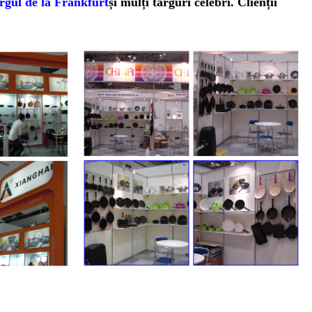
rgul de la Frankfurt
și mulți târguri celebri. Clienții