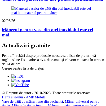
02/06/26
Mânerul pentru vase din oțel inoxidabil este cel
mai...
Actualizări gratuite
Pentru întrebări despre produsele noastre sau lista de prețuri, vă
rugăm să ne lăsați adresa dvs. de e-mail și vă vom contacta în termen
de 24 de ore.
Cerere pentru lista de prețuri
© Drepturi de autor - 2010-2023: Toate drepturile rezervate.
Harta site-ului
-
AMP Mobile
Vase de gătit cu mâner lung din bachelită
,
Mâner universal pentru
tigaie
,
Mâner de tigaie fenolic
,
Mânerul tigaiei pentru vase de gătit
,