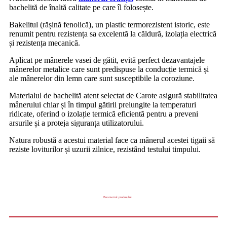
bachelită de înaltă calitate pe care îl folosește.
Bakelitul (rășină fenolică), un plastic termorezistent istoric, este
renumit pentru rezistența sa excelentă la căldură, izolația electrică
și rezistența mecanică.
Aplicat pe mânerele vasei de gătit, evită perfect dezavantajele
mânerelor metalice care sunt predispuse la conducție termică și
ale mânerelor din lemn care sunt susceptibile la coroziune.
Materialul de bachelită atent selectat de Carote asigură stabilitatea
mânerului chiar și în timpul gătirii prelungite la temperaturi
ridicate, oferind o izolație termică eficientă pentru a preveni
arsurile și a proteja siguranța utilizatorului.
Natura robustă a acestui material face ca mânerul acestei tigaii să
reziste loviturilor și uzurii zilnice, rezistând testului timpului.
Parametrul produsului