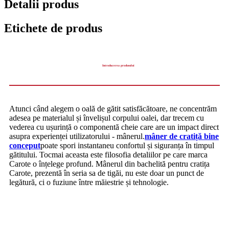
Detalii produs
Etichete de produs
Introducerea produsului
Atunci când alegem o oală de gătit satisfăcătoare, ne concentrăm
adesea pe materialul și învelișul corpului oalei, dar trecem cu
vederea cu ușurință o componentă cheie care are un impact direct
asupra experienței utilizatorului - mânerul.
mâner de cratiță bine
conceput
poate spori instantaneu confortul și siguranța în timpul
gătitului. Tocmai aceasta este filosofia detaliilor pe care marca
Carote o înțelege profund. Mânerul din bachelită pentru cratița
Carote, prezentă în seria sa de tigăi, nu este doar un punct de
legătură, ci o fuziune între măiestrie și tehnologie.