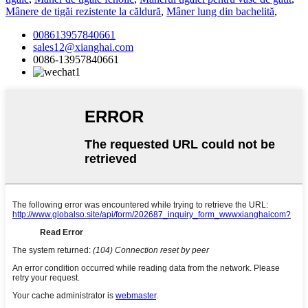
Mânere de tigăi rezistente la căldură
,
Mâner lung din bachelită
,
008613957840661
sales12@xianghai.com
0086-13957840661