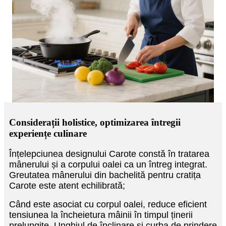
Considerații holistice, optimizarea întregii
experiențe culinare
Înțelepciunea designului Carote constă în tratarea
mânerului și a corpului oalei ca un întreg integrat.
Greutatea mânerului din bachelită pentru cratița
Carote este atent echilibrată;
Când este asociat cu corpul oalei, reduce eficient
tensiunea la încheietura mâinii în timpul ținerii
prelungite. Unghiul de înclinare și curba de prindere