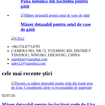
Pană metalică din bachelită pentru
gătit
Mâner detașabil pentru setul de vase
de gătit
+86-574-87714795
CAMERA 903, NR.72, YUEMING RD, DISTRICT
YINZHOU, NINGBO, ZHEJIANG, CHINA.
xianghai@xianghai.com
sales12@xianghai.com
cele mai recente știri
02/07/26
Mâner detașabil pentru încărcături grele de 4 kg...