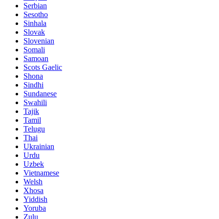
Serbian
Sesotho
Sinhala
Slovak
Slovenian
Somali
Samoan
Scots Gaelic
Shona
Sindhi
Sundanese
Swahili
Tajik
Tamil
Telugu
Thai
Ukrainian
Urdu
Uzbek
Vietnamese
Welsh
Xhosa
Yiddish
Yoruba
Zulu