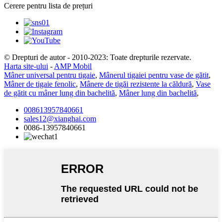
Cerere pentru lista de prețuri
© Drepturi de autor - 2010-2023: Toate drepturile rezervate.
Harta site-ului
-
AMP Mobil
Mâner universal pentru tigaie
,
Mânerul tigaiei pentru vase de gătit
,
Mâner de tigaie fenolic
,
Mânere de tigăi rezistente la căldură
,
Vase
de gătit cu mâner lung din bachelită
,
Mâner lung din bachelită
,
008613957840661
sales12@xianghai.com
0086-13957840661