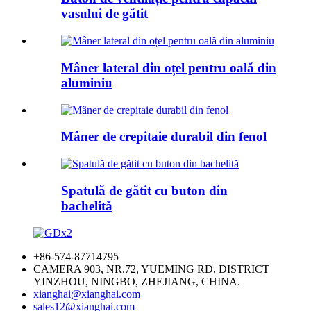
vasului de gătit
Mâner lateral din oțel pentru oală din
aluminiu
Mâner de crepitaie durabil din fenol
Spatulă de gătit cu buton din
bachelită
+86-574-87714795
CAMERA 903, NR.72, YUEMING RD, DISTRICT
YINZHOU, NINGBO, ZHEJIANG, CHINA.
xianghai@xianghai.com
sales12@xianghai.com