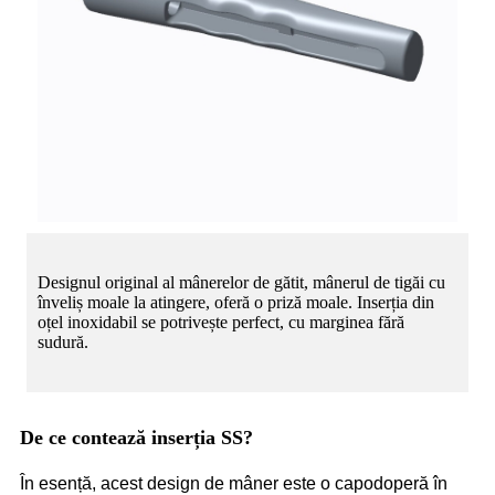
Designul original al mânerelor de gătit, mânerul de tigăi cu
înveliș moale la atingere, oferă o priză moale. Inserția din
oțel inoxidabil se potrivește perfect, cu marginea fără
sudură.
De ce contează inserția SS?
În esență, acest design de mâner este o capodoperă în