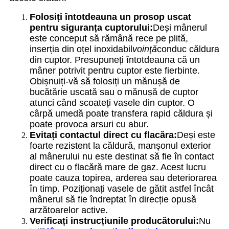
Folosiți întotdeauna un prosop uscat
pentru siguranța cuptorului:
Deși mânerul
este conceput să rămână rece pe plită,
inserția din oțel inoxidabil
voinţă
conduc căldura
din cuptor. Presupuneți întotdeauna că un
mâner potrivit pentru cuptor este fierbinte.
Obișnuiți-vă să folosiți un mănușă de
bucătărie uscată sau o mănușă de cuptor
atunci când scoateți vasele din cuptor. O
cârpă umedă poate transfera rapid căldura și
poate provoca arsuri cu abur.
Evitați contactul direct cu flacăra:
Deși este
foarte rezistent la căldură, manșonul exterior
al mânerului nu este destinat să fie în contact
direct cu o flacără mare de gaz. Acest lucru
poate cauza topirea, arderea sau deteriorarea
în timp. Poziționați vasele de gătit astfel încât
mânerul să fie îndreptat în direcție opusă
arzătoarelor active.
Verificați instrucțiunile producătorului:
Nu