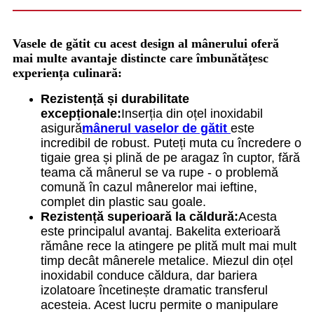
Vasele de gătit cu acest design al mânerului oferă
mai multe avantaje distincte care îmbunătățesc
experiența culinară:
Rezistență și durabilitate
excepționale:
Inserția din oțel inoxidabil
asigură
mânerul vaselor de gătit
este
incredibil de robust. Puteți muta cu încredere o
tigaie grea și plină de pe aragaz în cuptor, fără
teama că mânerul se va rupe - o problemă
comună în cazul mânerelor mai ieftine,
complet din plastic sau goale.
Rezistență superioară la căldură:
Acesta
este principalul avantaj. Bakelita exterioară
rămâne rece la atingere pe plită mult mai mult
timp decât mânerele metalice. Miezul din oțel
inoxidabil conduce căldura, dar bariera
izolatoare încetinește dramatic transferul
acesteia. Acest lucru permite o manipulare