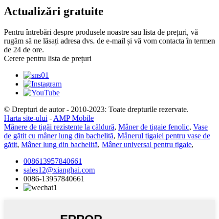
Actualizări gratuite
Pentru întrebări despre produsele noastre sau lista de prețuri, vă
rugăm să ne lăsați adresa dvs. de e-mail și vă vom contacta în termen
de 24 de ore.
Cerere pentru lista de prețuri
© Drepturi de autor - 2010-2023: Toate drepturile rezervate.
Harta site-ului
-
AMP Mobile
Mânere de tigăi rezistente la căldură
,
Mâner de tigaie fenolic
,
Vase
de gătit cu mâner lung din bachelită
,
Mânerul tigaiei pentru vase de
gătit
,
Mâner lung din bachelită
,
Mâner universal pentru tigaie
,
008613957840661
sales12@xianghai.com
0086-13957840661