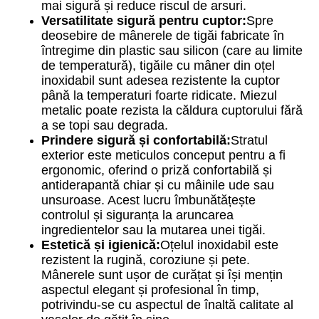
mai sigură și reduce riscul de arsuri.
Versatilitate sigură pentru cuptor:
Spre
deosebire de mânerele de tigăi fabricate în
întregime din plastic sau silicon (care au limite
de temperatură), tigăile cu mâner din oțel
inoxidabil sunt adesea rezistente la cuptor
până la temperaturi foarte ridicate. Miezul
metalic poate rezista la căldura cuptorului fără
a se topi sau degrada.
Prindere sigură și confortabilă:
Stratul
exterior este meticulos conceput pentru a fi
ergonomic, oferind o priză confortabilă și
antiderapantă chiar și cu mâinile ude sau
unsuroase. Acest lucru îmbunătățește
controlul și siguranța la aruncarea
ingredientelor sau la mutarea unei tigăi.
Estetică și igienică:
Oțelul inoxidabil este
rezistent la rugină, coroziune și pete.
Mânerele sunt ușor de curățat și își mențin
aspectul elegant și profesional în timp,
potrivindu-se cu aspectul de înaltă calitate al