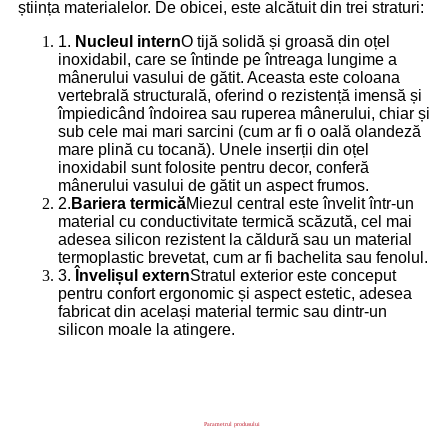
știința materialelor. De obicei, este alcătuit din trei straturi:
1.
Nucleul intern
O tijă solidă și groasă din oțel
inoxidabil, care se întinde pe întreaga lungime a
mânerului vasului de gătit. Aceasta este coloana
vertebrală structurală, oferind o rezistență imensă și
împiedicând îndoirea sau ruperea mânerului, chiar și
sub cele mai mari sarcini (cum ar fi o oală olandeză
mare plină cu tocană). Unele inserții din oțel
inoxidabil sunt folosite pentru decor, conferă
mânerului vasului de gătit un aspect frumos.
2.
Bariera termică
Miezul central este învelit într-un
material cu conductivitate termică scăzută, cel mai
adesea silicon rezistent la căldură sau un material
termoplastic brevetat, cum ar fi bachelita sau fenolul.
3.
Învelișul extern
Stratul exterior este conceput
pentru confort ergonomic și aspect estetic, adesea
fabricat din același material termic sau dintr-un
silicon moale la atingere.
Parametrul produsului