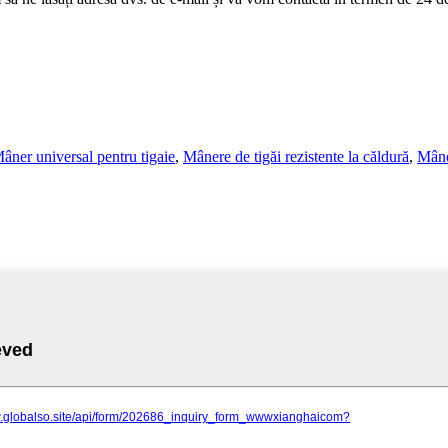
âner universal pentru tigaie
,
Mânere de tigăi rezistente la căldură
,
Mâne