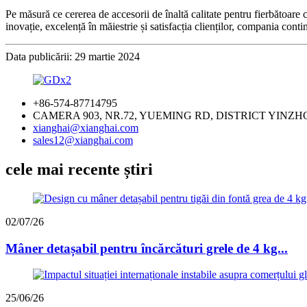
Pe măsură ce cererea de accesorii de înaltă calitate pentru fierbătoar
inovație, excelență în măiestrie și satisfacția clienților, compania conti
Data publicării: 29 martie 2024
+86-574-87714795
CAMERA 903, NR.72, YUEMING RD, DISTRICT YINZH
xianghai@xianghai.com
sales12@xianghai.com
cele mai recente știri
02/07/26
Mâner detașabil pentru încărcături grele de 4 kg...
25/06/26