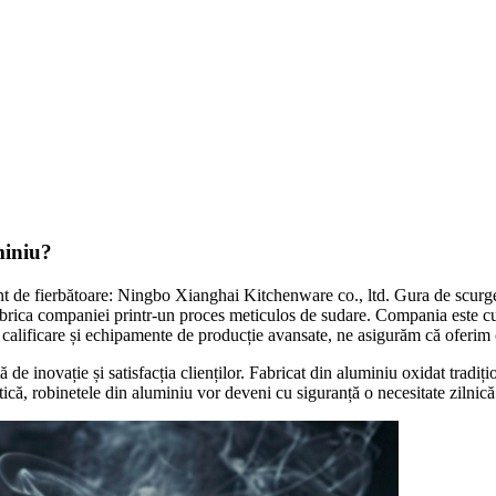
miniu?
 de fierbătoare: Ningbo Xianghai Kitchenware co., ltd. Gura de scurger
în fabrica companiei printr-un proces meticulos de sudare. Compania este 
ă calificare și echipamente de producție avansate, ne asigurăm că oferim cl
de inovație și satisfacția clienților. Fabricat din aluminiu oxidat tradițio
tică, robinetele din aluminiu vor deveni cu siguranță o necesitate zilnică