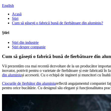
English
Acasă
Ştiri
Cum să găsești o fabrică bună de fierbătoare din aluminiu?
Ştiri
Știri din industrie
Știri despre companie
Cum să găsești o fabrică bună de fierbătoare din alu
Vă prezentăm cea mai recentă dezvoltare de la un producător important
inovator, potrivit pentru o varietate de fierbătoare și este fabricată 
din aluminiu
și accesorii. Cu o echipă de ingineri și muncitori cu înalt
Ciocurile de fierbător din aluminiu
reflectă angajamentul companiei față 
pentru orice bucătărie. Cu designul său elegant și funcționalitatea prac