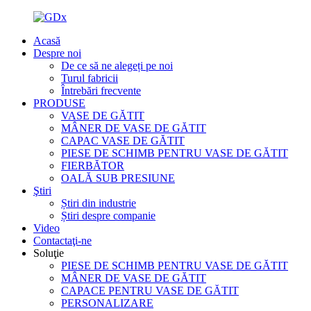
Acasă
Despre noi
De ce să ne alegeți pe noi
Turul fabricii
Întrebări frecvente
PRODUSE
VASE DE GĂTIT
MÂNER DE VASE DE GĂTIT
CAPAC VASE DE GĂTIT
PIESE DE SCHIMB PENTRU VASE DE GĂTIT
FIERBĂTOR
OALĂ SUB PRESIUNE
Ştiri
Știri din industrie
Știri despre companie
Video
Contactaţi-ne
Soluţie
PIESE DE SCHIMB PENTRU VASE DE GĂTIT
MÂNER DE VASE DE GĂTIT
CAPACE PENTRU VASE DE GĂTIT
PERSONALIZARE