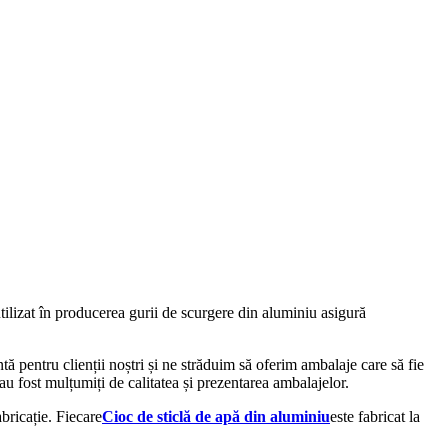
utilizat în producerea gurii de scurgere din aluminiu asigură
tă pentru clienții noștri și ne străduim să oferim ambalaje care să fie
 au fost mulțumiți de calitatea și prezentarea ambalajelor.
bricație. Fiecare
Cioc de sticlă de apă din aluminiu
este fabricat la