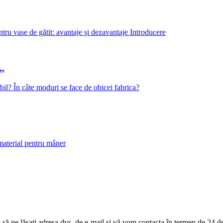
..
m să ne lăsați adresa dvs. de e-mail și vă vom contacta în termen de 24 d