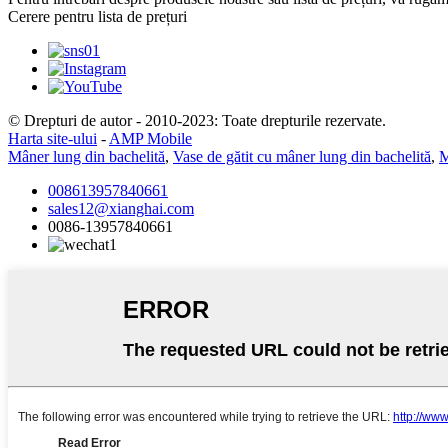
Cerere pentru lista de prețuri
© Drepturi de autor - 2010-2023: Toate drepturile rezervate.
Harta site-ului
-
AMP Mobile
Mâner lung din bachelită
,
Vase de gătit cu mâner lung din bachelită
,
M
008613957840661
sales12@xianghai.com
0086-13957840661