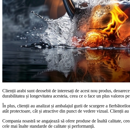
Clienții arabi sunt deosebit de interesați de acest nou produs, deoarece
durabilitatea și longevitatea acesteia, ceea ce o face un plus valoros pe
În plus, clienții au analizat și ambalajul gurii de scurgere a fierbători
atât protectoare, cât și atractive din punct de vedere vizual. Clienții a
Compania noastră se angajează să ofere produse de înaltă calitate, ceea 
cele mai înalte standarde de calitate și performanță.