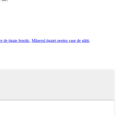
r de tigaie fenolic
,
Mânerul tigaiei pentru vase de gătit
,