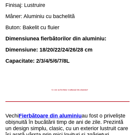
Finisaj: Lustruire
Mâner: Aluminiu cu bachelită
Buton: Bakelit cu fluier
Dimensiunea fierbătorilor din aluminiu:
Dimensiune: 18/20/22/24/26/28 cm
Capacitate: 2/3/4/5/6/7/8L
Ce este un fierbător tradițional din aluminiu?
Vechi
Fierbătoare din aluminiu
au fost o priveliște
obișnuită în bucătării timp de ani de zile. Prezintă
un design simplu, clasic, cu un exterior lustruit care
își arată vârsta prin mici lovituri și zgârieturi.