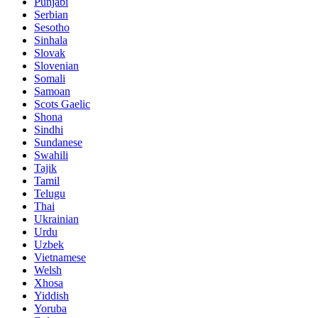
Punjabi
Serbian
Sesotho
Sinhala
Slovak
Slovenian
Somali
Samoan
Scots Gaelic
Shona
Sindhi
Sundanese
Swahili
Tajik
Tamil
Telugu
Thai
Ukrainian
Urdu
Uzbek
Vietnamese
Welsh
Xhosa
Yiddish
Yoruba