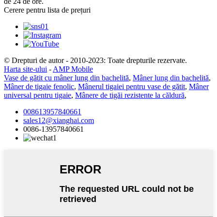
de 24 de ore.
Cerere pentru lista de prețuri
© Drepturi de autor - 2010-2023: Toate drepturile rezervate.
Harta site-ului
-
AMP Mobile
Vase de gătit cu mâner lung din bachelită
,
Mâner lung din bachelită
,
Mâner de tigaie fenolic
,
Mânerul tigaiei pentru vase de gătit
,
Mâner
universal pentru tigaie
,
Mânere de tigăi rezistente la căldură
,
008613957840661
sales12@xianghai.com
0086-13957840661