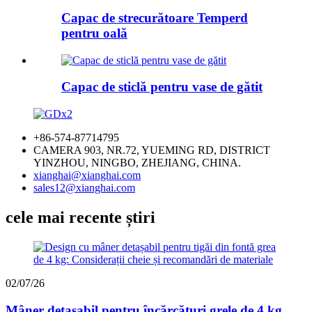
Capac de strecurătoare Temperd
pentru oală
Capac de sticlă pentru vase de gătit
+86-574-87714795
CAMERA 903, NR.72, YUEMING RD, DISTRICT
YINZHOU, NINGBO, ZHEJIANG, CHINA.
xianghai@xianghai.com
sales12@xianghai.com
cele mai recente știri
02/07/26
Mâner detașabil pentru încărcături grele de 4 kg...