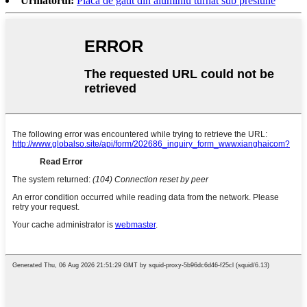
Următorul:
Placă de gătit din aluminiu turnat sub presiune