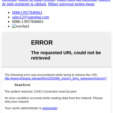
de tigăi rezistente la căldură
,
Mâner universal pentru tigaie
,
008613957840661
sales12@xianghai.com
0086-13957840661