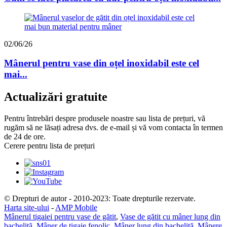
02/06/26
Mânerul pentru vase din oțel inoxidabil este cel
mai...
Actualizări gratuite
Pentru întrebări despre produsele noastre sau lista de prețuri, vă
rugăm să ne lăsați adresa dvs. de e-mail și vă vom contacta în termen
de 24 de ore.
Cerere pentru lista de prețuri
© Drepturi de autor - 2010-2023: Toate drepturile rezervate.
Harta site-ului
-
AMP Mobile
Mânerul tigaiei pentru vase de gătit
,
Vase de gătit cu mâner lung din
bachelită
,
Mâner de tigaie fenolic
,
Mâner lung din bachelită
,
Mânere