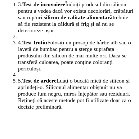
3.
Test de încovoiere
Îndoiți produsul din silicon
pentru a vedea dacă vor exista decolorări, crăpături
sau rupturi.
silicon de calitate alimentară
trebuie
să fie rezistent la căldură și frig și să nu se
deterioreze ușor.
4.
Test frotiu
Folosiți un prosop de hârtie alb sau o
lavetă de bumbac pentru a șterge suprafața
produsului din silicon de mai multe ori. Dacă se
transferă culoarea, poate conține coloranți
periculoși.
5.
Test de ardere
Luați o bucată mică de silicon și
aprindeți-o. Siliconul alimentar obișnuit nu va
produce fum negru, miros înțepător sau reziduuri.
Rețineți că aceste metode pot fi utilizate doar ca o
decizie preliminară.