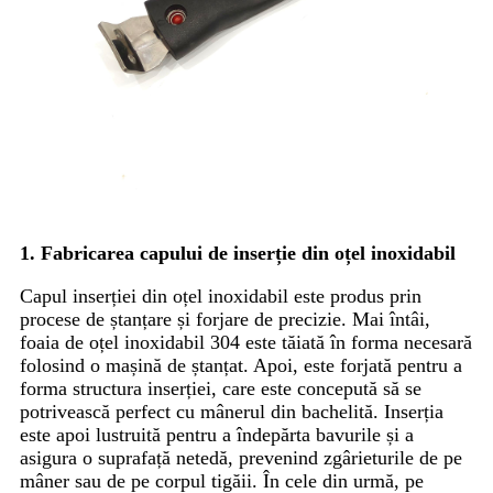
1. Fabricarea capului de inserție din oțel inoxidabil
Capul inserției din oțel inoxidabil este produs prin
procese de ștanțare și forjare de precizie. Mai întâi,
foaia de oțel inoxidabil 304 este tăiată în forma necesară
folosind o mașină de ștanțat. Apoi, este forjată pentru a
forma structura inserției, care este concepută să se
potrivească perfect cu mânerul din bachelită. Inserția
este apoi lustruită pentru a îndepărta bavurile și a
asigura o suprafață netedă, prevenind zgârieturile de pe
mâner sau de pe corpul tigăii. În cele din urmă, pe