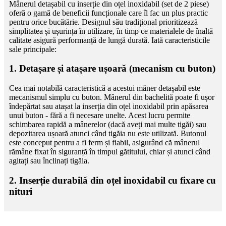
Mânerul detașabil cu inserție din oțel inoxidabil (set de 2 piese)
oferă o gamă de beneficii funcționale care îl fac un plus practic
pentru orice bucătărie. Designul său tradițional prioritizează
simplitatea și ușurința în utilizare, în timp ce materialele de înaltă
calitate asigură performanță de lungă durată. Iată caracteristicile
sale principale:
1. Detașare și atașare ușoară (mecanism cu buton)
Cea mai notabilă caracteristică a acestui mâner detașabil este
mecanismul simplu cu buton. Mânerul din bachelită poate fi ușor
îndepărtat sau atașat la inserția din oțel inoxidabil prin apăsarea
unui buton - fără a fi necesare unelte. Acest lucru permite
schimbarea rapidă a mânerelor (dacă aveți mai multe tigăi) sau
depozitarea ușoară atunci când tigăia nu este utilizată. Butonul
este conceput pentru a fi ferm și fiabil, asigurând că mânerul
rămâne fixat în siguranță în timpul gătitului, chiar și atunci când
agitați sau înclinați tigăia.
2. Inserție durabilă din oțel inoxidabil cu fixare cu
nituri