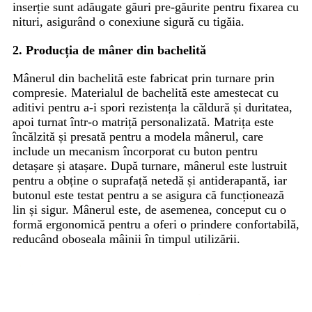
inserție sunt adăugate găuri pre-găurite pentru fixarea cu
nituri, asigurând o conexiune sigură cu tigăia.
2. Producția de mâner din bachelită
Mânerul din bachelită este fabricat prin turnare prin
compresie. Materialul de bachelită este amestecat cu
aditivi pentru a-i spori rezistența la căldură și duritatea,
apoi turnat într-o matriță personalizată. Matrița este
încălzită și presată pentru a modela mânerul, care
include un mecanism încorporat cu buton pentru
detașare și atașare. După turnare, mânerul este lustruit
pentru a obține o suprafață netedă și antiderapantă, iar
butonul este testat pentru a se asigura că funcționează
lin și sigur. Mânerul este, de asemenea, conceput cu o
formă ergonomică pentru a oferi o prindere confortabilă,
reducând oboseala mâinii în timpul utilizării.