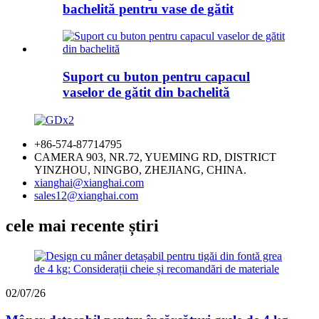
bachelită pentru vase de gătit
Suport cu buton pentru capacul
vaselor de gătit din bachelită
+86-574-87714795
CAMERA 903, NR.72, YUEMING RD, DISTRICT
YINZHOU, NINGBO, ZHEJIANG, CHINA.
xianghai@xianghai.com
sales12@xianghai.com
cele mai recente știri
02/07/26