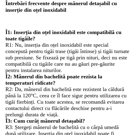
Întrebări frecvente despre mânerul detașabil cu
inserție din oțel inoxidabil
Î1: Inserția din oțel inoxidabil este compatibilă cu
toate tigăile?
R1: Nu, inserția din oțel inoxidabil este special
concepută pentru tigăi trase (tigăi întinse) și tigăi turnate
sub presiune. Se fixează pe tigă prin nituri, deci nu este
compatibilă cu tigăile care nu au găuri pre-găurite
pentru instalarea niturilor.
Î2: Mânerul din bachelită poate rezista la
temperaturi ridicate?
R2: Da, mânerul din bachelită este rezistent la căldură
până la 120°C, ceea ce îl face sigur pentru utilizarea cu
tigăi fierbinți. Cu toate acestea, se recomandă evitarea
contactului direct cu flăcările deschise pentru a-i
prelungi durata de viață.
Î3: Cum curăț mânerul detașabil?
R3: Ștergeți mânerul de bachelită cu o cârpă umedă
după utilizare. Inserția din oțel inoxidabil poate fi