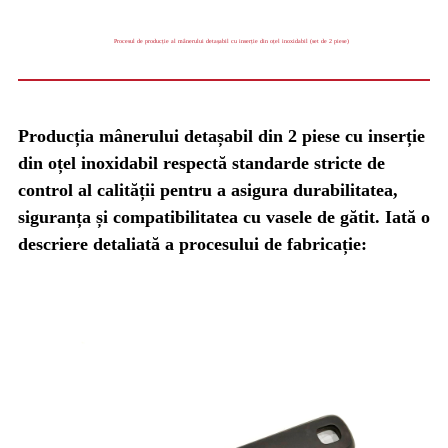
Procesul de producție al mânerului detașabil cu inserție din oțel inoxidabil (set de 2 piese)
Producția mânerului detașabil din 2 piese cu inserție
din oțel inoxidabil respectă standarde stricte de
control al calității pentru a asigura durabilitatea,
siguranța și compatibilitatea cu vasele de gătit. Iată o
descriere detaliată a procesului de fabricație: