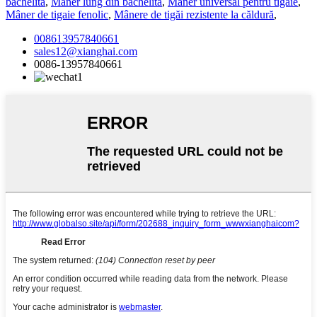
bachelită
,
Mâner lung din bachelită
,
Mâner universal pentru tigaie
,
Mâner de tigaie fenolic
,
Mânere de tigăi rezistente la căldură
,
008613957840661
sales12@xianghai.com
0086-13957840661