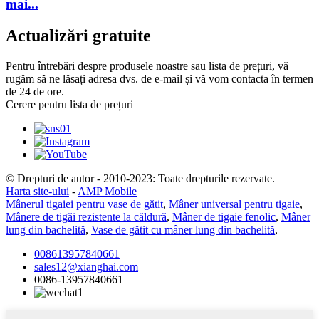
mai...
Actualizări gratuite
Pentru întrebări despre produsele noastre sau lista de prețuri, vă
rugăm să ne lăsați adresa dvs. de e-mail și vă vom contacta în termen
de 24 de ore.
Cerere pentru lista de prețuri
© Drepturi de autor - 2010-2023: Toate drepturile rezervate.
Harta site-ului
-
AMP Mobile
Mânerul tigaiei pentru vase de gătit
,
Mâner universal pentru tigaie
,
Mânere de tigăi rezistente la căldură
,
Mâner de tigaie fenolic
,
Mâner
lung din bachelită
,
Vase de gătit cu mâner lung din bachelită
,
008613957840661
sales12@xianghai.com
0086-13957840661