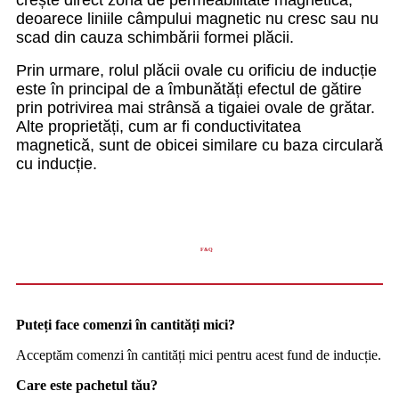
crește direct zona de permeabilitate magnetică,
deoarece liniile câmpului magnetic nu cresc sau nu
scad din cauza schimbării formei plăcii.
Prin urmare, rolul plăcii ovale cu orificiu de inducție
este în principal de a îmbunătăți efectul de gătire
prin potrivirea mai strânsă a tigaiei ovale de grătar.
Alte proprietăți, cum ar fi conductivitatea
magnetică, sunt de obicei similare cu baza circulară
cu inducție.
F&Q
Puteți face comenzi în cantități mici?
Acceptăm comenzi în cantități mici pentru acest fund de inducție.
Care este pachetul tău?