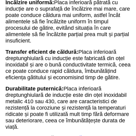
Încălzire uniformă:
Placa inferioară pătrată cu
inducție are o suprafață de încălzire mai mare, care
poate conduce căldura mai uniform, astfel încât
alimentele să fie încălzite uniform în timpul
procesului de gătire, evitând situația în care
alimentele să fie încălzite parțial prea mult și parțial
insuficient.
Transfer eficient de căldură:
Placa inferioară
dreptunghiulară cu inducție este fabricată din oțel
inoxidabil și are o bună conductivitate termică, ceea
ce poate conduce rapid căldura, îmbunătățind
eficiența gătitului și economisind timp de gătire.
Durabilitate puternică:
Placa inferioară
dreptunghiulară de inducție este din oțel inoxidabil
metalic 410 sau 430, care are caracteristici de
rezistență la coroziune și rezistență la temperaturi
ridicate și poate fi utilizată mult timp fără deformare
sau deteriorare, ceea ce îmbunătățește durata de
viață.