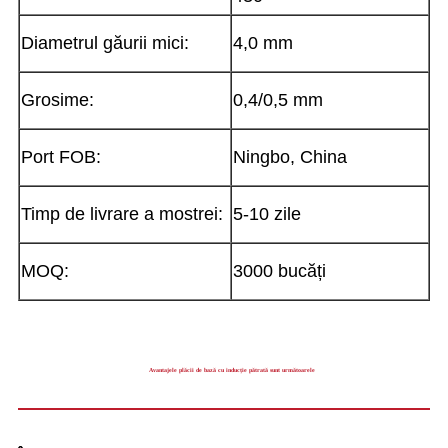
Diametrul găurii mici:
4,0 mm
Grosime:
0,4/0,5 mm
Port FOB:
Ningbo, China
Timp de livrare a mostrei:
5-10 zile
MOQ:
3000 bucăți
Avantajele plăcii de bază cu inducție pătrată sunt următoarele