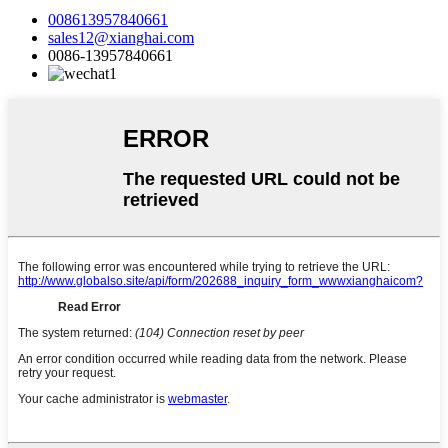
008613957840661
sales12@xianghai.com
0086-13957840661