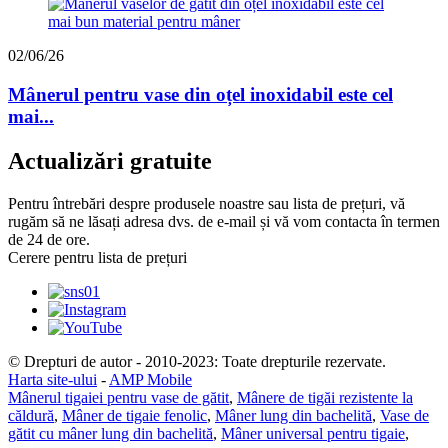
02/06/26
Mânerul pentru vase din oțel inoxidabil este cel
mai...
Actualizări gratuite
Pentru întrebări despre produsele noastre sau lista de prețuri, vă
rugăm să ne lăsați adresa dvs. de e-mail și vă vom contacta în termen
de 24 de ore.
Cerere pentru lista de prețuri
© Drepturi de autor - 2010-2023: Toate drepturile rezervate.
Harta site-ului
-
AMP Mobile
Mânerul tigaiei pentru vase de gătit
,
Mânere de tigăi rezistente la
căldură
,
Mâner de tigaie fenolic
,
Mâner lung din bachelită
,
Vase de
gătit cu mâner lung din bachelită
,
Mâner universal pentru tigaie
,