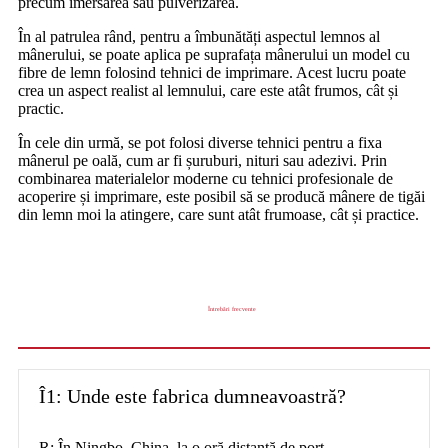
precum imersarea sau pulverizarea.
În al patrulea rând, pentru a îmbunătăți aspectul lemnos al
mânerului, se poate aplica pe suprafața mânerului un model cu
fibre de lemn folosind tehnici de imprimare. Acest lucru poate
crea un aspect realist al lemnului, care este atât frumos, cât și
practic.
În cele din urmă, se pot folosi diverse tehnici pentru a fixa
mânerul pe oală, cum ar fi șuruburi, nituri sau adezivi. Prin
combinarea materialelor moderne cu tehnici profesionale de
acoperire și imprimare, este posibil să se producă mânere de tigăi
din lemn moi la atingere, care sunt atât frumoase, cât și practice.
Întrebări frecvente
Î1: Unde este fabrica dumneavoastră?
R: În Ningbo, China, la o oră distanță de port.