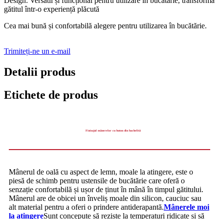
Design: Versatil și funcțional pentru utilizare în bucătărie, transformă
gătitul într-o experiență plăcută
Cea mai bună și confortabilă alegere pentru utilizarea în bucătărie.
Trimiteți-ne un e-mail
Detalii produs
Etichete de produs
Finisajul mânerelor cu buton din bachelită
Mânerul de oală cu aspect de lemn, moale la atingere, este o
piesă de schimb pentru ustensile de bucătărie care oferă o
senzație confortabilă și ușor de ținut în mână în timpul gătitului.
Mânerul are de obicei un înveliș moale din silicon, cauciuc sau
alt material pentru a oferi o prindere antiderapantă.
Mânerele moi
la atingere
Sunt concepute să reziste la temperaturi ridicate și să