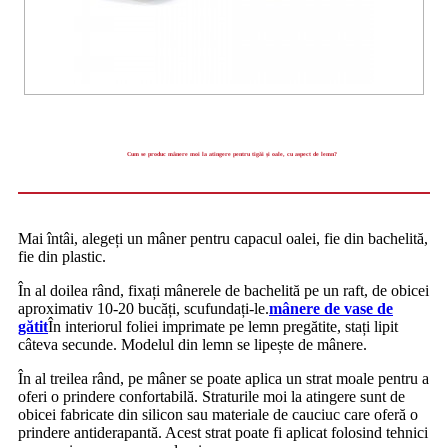
Cum se produc mânere moi la atingere pentru tigăi și oale, cu aspect de lemn?
Mai întâi, alegeți un mâner pentru capacul oalei, fie din bachelită,
fie din plastic.
În al doilea rând, fixați mânerele de bachelită pe un raft, de obicei
aproximativ 10-20 bucăți, scufundați-le.
mânere de vase de
gătit
În interiorul foliei imprimate pe lemn pregătite, stați lipit
câteva secunde. Modelul din lemn se lipește de mânere.
În al treilea rând, pe mâner se poate aplica un strat moale pentru a
oferi o prindere confortabilă. Straturile moi la atingere sunt de
obicei fabricate din silicon sau materiale de cauciuc care oferă o
prindere antiderapantă. Acest strat poate fi aplicat folosind tehnici