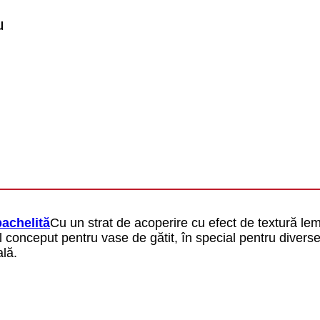
u
achelită
Cu un strat de acoperire cu efect de textură le
 conceput pentru vase de gătit, în special pentru diverse
ală.