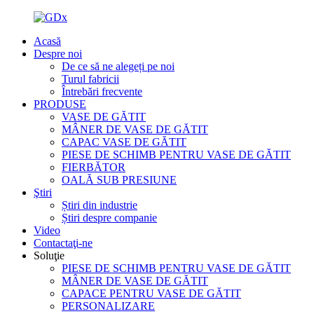
Acasă
Despre noi
De ce să ne alegeți pe noi
Turul fabricii
Întrebări frecvente
PRODUSE
VASE DE GĂTIT
MÂNER DE VASE DE GĂTIT
CAPAC VASE DE GĂTIT
PIESE DE SCHIMB PENTRU VASE DE GĂTIT
FIERBĂTOR
OALĂ SUB PRESIUNE
Ştiri
Știri din industrie
Știri despre companie
Video
Contactaţi-ne
Soluţie
PIESE DE SCHIMB PENTRU VASE DE GĂTIT
MÂNER DE VASE DE GĂTIT
CAPACE PENTRU VASE DE GĂTIT
PERSONALIZARE