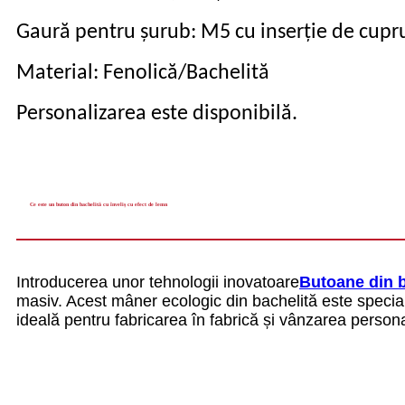
Gaură pentru șurub: M5 cu inserție de cupr
Material: Fenolică/Bachelită
Personalizarea este disponibilă.
Ce este un buton din bachelită cu înveliș cu efect de lemn
Introducerea unor tehnologii inovatoare
Butoane din b
masiv. Acest mâner ecologic din bachelită este special
ideală pentru fabricarea în fabrică și vânzarea person