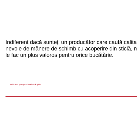
Indiferent dacă sunteți un producător care caută calita
nevoie de mânere de schimb cu acoperire din sticlă, mâ
le fac un plus valoros pentru orice bucătărie.
Utilizarea pe capacul vaselor de gătit